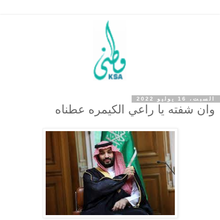
السبت، 16 يوليو 2022
وان شفته يا راعي الكيمره عطناه