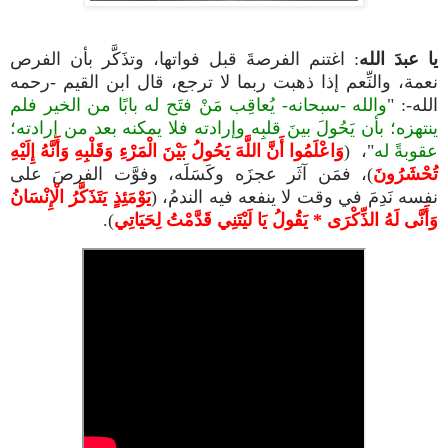
يا عبدَ الله
ِ: اغتنم الفرصةَ قبل فواتها، وتذَكَّر بأن الفرص
نعمة، والنِّعم إذا ذهبت ربما لا ترجع، قال ابن القيم -رحمه
الله-: "
والله -سبحانه- يُعاقِب مَنْ فتَح له بابًا من الخير فلم
ينتهزه؛ بأن يَحُولَ بينَ قلبِه وإرادته فلا يمكنه بعد من إرادته؛
عقوبةً له
"، (
وَاعْلَمُوا أَنَّ اللَّهَ يَحُولُ بَيْنَ الْمَرْءِ وَقَلْبِهِ وَأَنَّهُ إِلَيْهِ
تُحْشَرُونَ
)، فمَن آثَر عجزَه وكَسَلَه، وفوَّت الفرصَ على
نفسه نَدِمَ في وقت لا ينفعه فيه الندمُ، (
يَوْمَئِذٍ يَتَذَكَّرُ الْإِنْسَانُ
وَأَنَّى لَهُ الذِّكْرَى * يَقُولُ يَا لَيْتَنِي قَدَّمْتُ لِحَيَاتِي
).