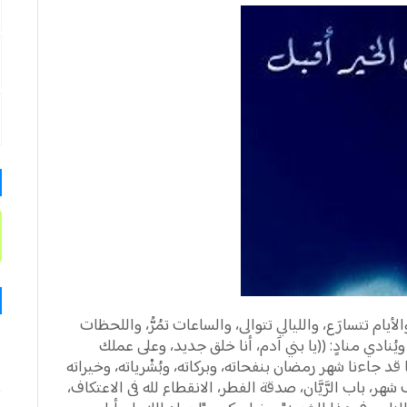
يام تتسارَع، والليالي تتوالى، والساعات تمُرُّ، واللحظات
 إلا ويُنادي منادٍ: ((يا بني آدم، أنا خلق جديد، وعلى عملك
ا قد جاءنا شهر رمضان بنفحاته، وبركاته، وبُشْرياته، وخيراته
لف شهر، باب الرَّيَّان، صدقة الفطر، الانقطاع لله في الاعتكاف،