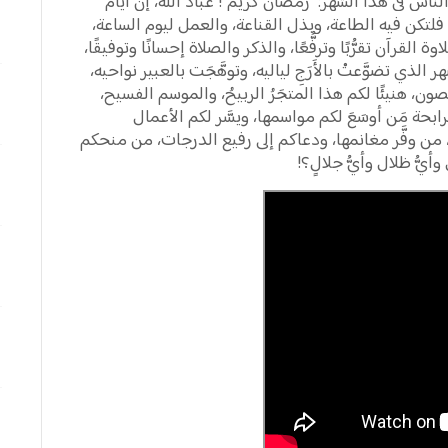
ه الناس في هذا الشهر: "رمضان كريم"!
عباد الله، إن أيام
لتكن فيه الطاعة، وبذل القناعة، والعمل ليوم الساعة،
وة القرآن تقرُّبًا وترفُّعًا، والذكر والصلاة إحسانًا وتوفيقًا،
ر الذي تضوَّعتْ بالأَرَجِ لياليه، وتوهَّجَت بالعبير نواحيه،
ون، هنيئًا لكم هذا المتجَرُ الربيحُ، والموسم الفسيح،
ابحة مَن أوسَعَ لكم مواسمها، ويسَّر لكم الأعمال
ت، من وفَّر مغانمها، ودعاكم إلى رفيع الدرجات، من منحكم
 وأيُّ ظلال وأيُّ جلالٍ؟!