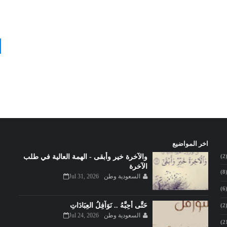
اخر المواضيع
(2
والآخرة خير وأبقى - الهمة العالية في طلب
الآخرة
(8
السعودية وطن
Jul 31, 2026
(6
حَتَّى أُحِبَّهُ .. نَوَاْفِلُ العِبَادَاتِ
(2
السعودية وطن
Jul 24, 2026
(2