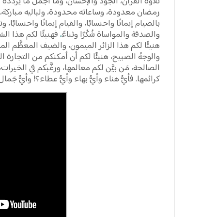
تلاوة القرآن، الجود والإحسان، وما أجمل ما يُرِدُّد
رمضان معدودة، وساعاته محدودة، ولياليه مباركة، ف
بالصيام إيمانًا واحتسابًا، والقيام إيمانًا واحتسابًا، وتلا
والصدقة والمواساة شُكْرًا وثناءً
.
فهنيئًا لكم هذا الشه
هنيئًا لكم هذا الزائر الميمون، والضيف المعظَّم المص
والوجهُ الصبيح، هنيئًا لكم أن أمكنكم من التجارة الر
الصالحة، مَن بيَّن لكم معالمها، ورغَّبكم في الخيرا
كرائمها. فأيُّ هناء وأيُّ بهاء وأيُّ عطاء؟! وأيُّ جَمال