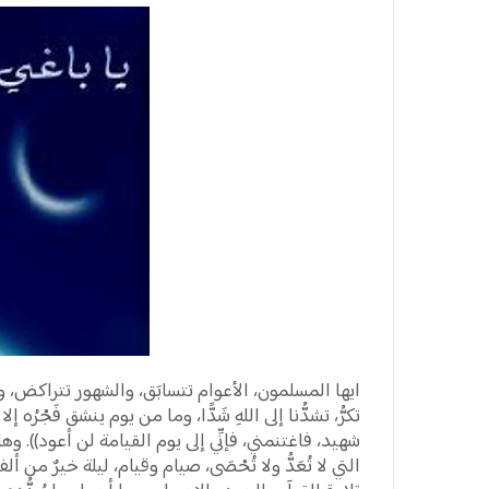
ايها المسلمون، الأعوام تتسابَق، والشهور تتراكض، والأ
تكرُّ، تشدُّنا إلى اللهِ شَدًّا، وما من يوم ينشق فَجْرُه
شهيد، فاغتنمني، فإنِّي إلى يوم القيامة لن أعود)). وه
التي لا تُعَدُّ ولا تُحْصَى، صيام وقيام، ليلة خيرٌ من أ