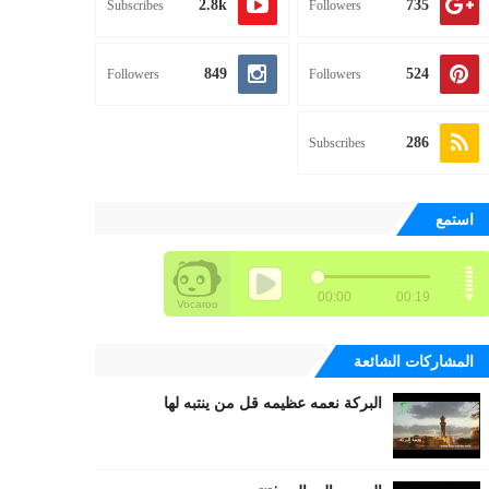
2.8k
735
Subscribes
Followers
849
524
Followers
Followers
286
Subscribes
استمع
المشاركات الشائعة
البركة نعمه عظيمه قل من ينتبه لها