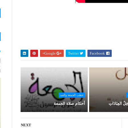
و
Google+
Twitter
Facebook
إ
م
ا
خطب الجمعة والعيد
اْفِلُ العِبَادَاتِ
أحكام صلاة الجمعة
NEXT